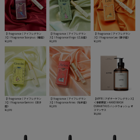
【I fragrance｜アイフレグラン
【I fragrance｜アイフレグラン
【I fragrance｜アイフレグラン
ス】I fragrance Scorpius《蠍座》
ス】I fragrance Virgo《乙女座》
ス】I fragrance Leo《獅子座》
¥2,970
¥2,970
¥2,970
【I fragrance｜アイフレグラン
【I fragrance｜アイフレグラン
【APFR｜アポテーケフレグランス】
ス】I fragrance Gemini《双子
ス】I fragrance Aries《牡羊座》
＜季節限定＞HAND WASH
座》
¥2,970
OSMANTHUS ハンドウォッシュ オ
¥2,970
スマンサス
¥6,050