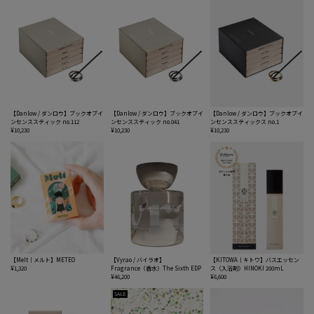
【Danlow / ダンロウ】ブックオブイ
【Danlow / ダンロウ】ブックオブイ
【Danlow / ダンロウ】ブックオブイ
ンセンススティック no.112
ンセンススティック no.041
ンセンススティックス no.1
¥10,230
¥10,230
¥10,230
【Melt｜メルト】METEO
【Vyrao / バイラオ】
【KITOWA｜キトワ】バスエッセン
¥1,320
Fragrance（香水）The Sixth EDP
ス（入浴剤）HINOKI 200mL
¥46,200
¥6,600
SALE