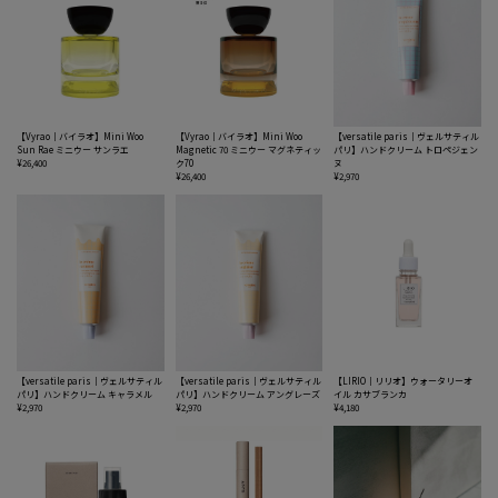
【Vyrao｜バイラオ】Mini Woo
【Vyrao｜バイラオ】Mini Woo
【versatile paris｜ヴェルサティル
Sun Rae ミニウー サンラエ
Magnetic 70 ミニウー マグネティッ
パリ】ハンドクリーム トロペジェン
¥26,400
ク70
ヌ
¥26,400
¥2,970
【versatile paris｜ヴェルサティル
【versatile paris｜ヴェルサティル
【LIRIO｜リリオ】ウォータリーオ
パリ】ハンドクリーム キャラメル
パリ】ハンドクリーム アングレーズ
イル カサブランカ
¥2,970
¥2,970
¥4,180