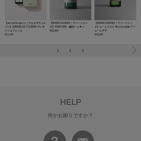
【versatile paris｜ヴェルサティル
【MARIEJEANNE｜マリージャン
【MARIEJEANNE｜マリージャン
パリ】DIMANCHE FLEMME ディモ
ヌ】PERFUME（香水）レオン
ヌ】ルームミスト Brume dete ブリ
ンシュフレンム
¥26,400
ュームデテ
¥11,550
¥15,950
1
2
3
HELP
何かお困りですか？