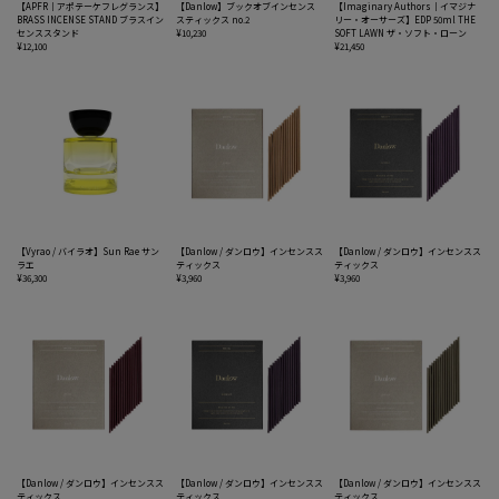
【APFR｜アポテーケフレグランス】
【Danlow】ブックオブインセンス
【Imaginary Authors｜イマジナ
BRASS INCENSE STAND ブラスイン
スティックス no.2
リー・オーサーズ】EDP 50ml THE
センススタンド
¥10,230
SOFT LAWN ザ・ソフト・ローン
¥12,100
¥21,450
【Vyrao / バイラオ】Sun Rae サン
【Danlow / ダンロウ】インセンスス
【Danlow / ダンロウ】インセンスス
ラエ
ティックス
ティックス
¥36,300
¥3,960
¥3,960
【Danlow / ダンロウ】インセンスス
【Danlow / ダンロウ】インセンスス
【Danlow / ダンロウ】インセンスス
ティックス
ティックス
ティックス