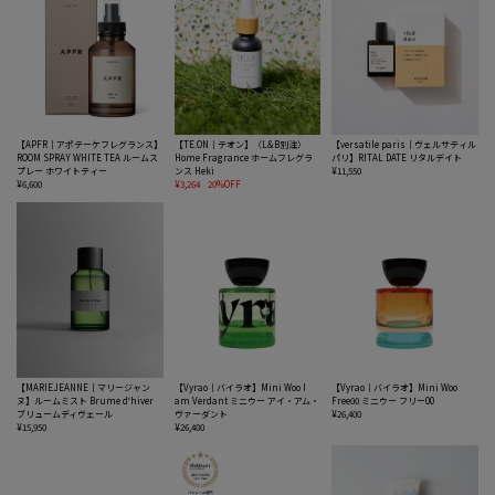
【APFR｜アポテーケフレグランス】
【TE.ON｜テオン】〈L&B別注〉
【versatile paris｜ヴェルサティル
ROOM SPRAY WHITE TEA ルームス
Home Fragrance ホームフレグラ
パリ】RITAL DATE リタルデイト
プレー ホワイトティー
ンス Heki
¥11,550
¥6,600
¥3,264
20%OFF
【MARIEJEANNE｜マリージャン
【Vyrao｜バイラオ】Mini Woo I
【Vyrao｜バイラオ】Mini Woo
ヌ】ルームミスト Brume d‘hiver
am Verdant ミニウー アイ・アム・
Free00 ミニウー フリー00
ブリュームディヴェール
ヴァーダント
¥26,400
¥15,950
¥26,400