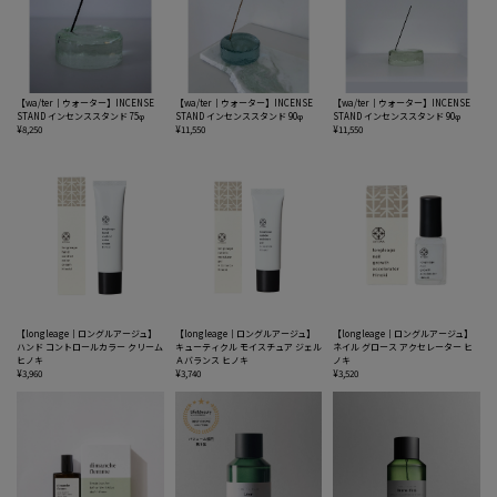
【wa/ter｜ウォーター】INCENSE
【wa/ter｜ウォーター】INCENSE
【wa/ter｜ウォーター】INCENSE
STAND インセンススタンド 75φ
STAND インセンススタンド 90φ
STAND インセンススタンド 90φ
¥8,250
¥11,550
¥11,550
【longleage｜ロングルアージュ】
【longleage｜ロングルアージュ】
【longleage｜ロングルアージュ】
ハンド コントロールカラー クリーム
キューティクル モイスチュア ジェル
ネイル グロース アクセレーター ヒ
ヒノキ
Ａバランス ヒノキ
ノキ
¥3,960
¥3,740
¥3,520