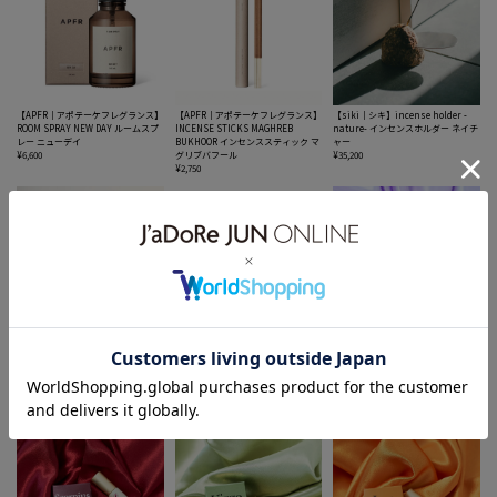
【APFR｜アポテーケフレグランス】
【APFR｜アポテーケフレグランス】
【siki｜シキ】incense holder -
ROOM SPRAY NEW DAY ルームスプ
INCENSE STICKS MAGHREB
nature- インセンスホルダー ネイチ
レー ニューデイ
BUKHOOR インセンススティック マ
ャー
¥6,600
グリブバフール
¥35,200
¥2,750
【ENTRE D'EUX｜アントゥルドゥ
【APFR｜アポテーケフレグランス】
【I fragrance｜アイフレグラン
ー】HAND CREAM NKUMBA FLOS
TRAVEL TIN CANDLE FIG トラベル
ス】I fragrance Aquarius《水瓶
ハンドクリーム クンバフロス
ティンキャンドル フィグ
座》
¥2,090
¥3,850
¥2,970