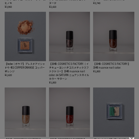
ヒノキ
ヌード
¥3,740
¥3,960
¥2,420
【bobe｜ボウブ】プレスドアイシャ
【1948- COSMETICS FACTORY.｜イ
【1948- COSMETICS FACTORY.】
ドウ 401 COPPER ORANGE コッパー
チキューヨンハチコスメティクスフ
1948 nuance nail color.
オレンジ
ァクトリー】1948 nuance nail
¥1,800
¥2,420
color. 04 SATURN ニュアンスネイル
カラー サターン
¥1,800