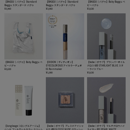
【BAGGU｜バグゥ】Standard
【BAGGU｜バグゥ】Standard
【BAGGU｜バグゥ】Baby Baggu ベ
Baggu スタンダード バグゥ
Baggu スタンダード バグゥ
ビーバグゥ
¥3,960
¥3,960
¥3,630
【BAGGU｜バグゥ】Baby Baggu ベ
【DIDION｜ディディオン】
【bobe｜ボウブ】プランパーオイル
ビーバグゥ
EYECOLOR DUO アイカラーデュオ
グロス 600 STARLIGHT BLUE スタ
¥3,630
01 Rainmaker
ーライトブルー
¥1,980
¥3,630
【longleage｜ロングルアージュ】
【bobe｜ボウブ】プレスドアイシャ
【bobe｜ボウブ】マルチグロウハイ
ハンド コントロールカラー クリーム
ドウ 400 GLOSSY NUDE グロッシー
ライター 801 PEARL WHITE