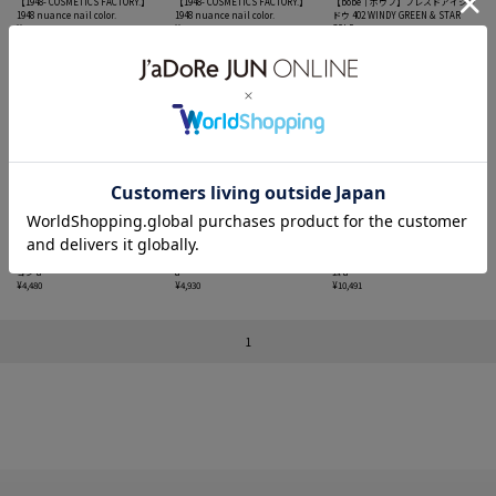
【1948- COSMETICS FACTORY.】
【1948- COSMETICS FACTORY.】
【bobe｜ボウブ】プレスドアイシャ
1948 nuance nail color.
1948 nuance nail color.
ドウ 402 WINDY GREEN & STAR
¥1,800
¥1,800
GOLD
¥2,420
【SINN PURETE｜シンピュルテ】
【SINN PURETE / シンピュルテ】ハ
【SINN PURETE / シンピュルテ】
パーフェクト UVミルク プロテクシ
イドレイティング フェイスクリーム
AGコンセントレイト フェイスクリー
ョン a
a
ム a
¥4,480
¥4,930
¥10,491
1