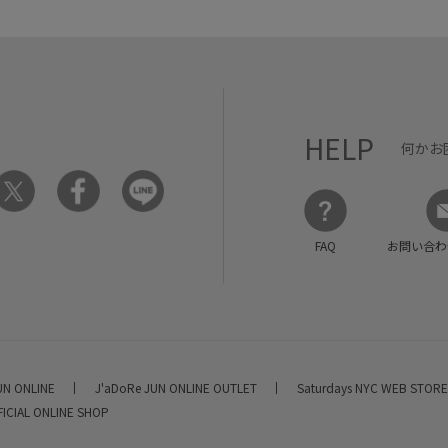
HELP
何かお
FAQ
お問い合わ
UN ONLINE
J'aDoRe JUN ONLINE OUTLET
Saturdays NYC WEB STOR
FICIAL ONLINE SHOP