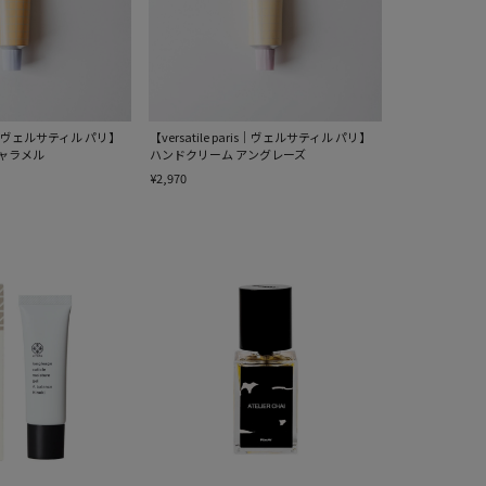
aris｜ヴェルサティル パリ】
【versatile paris｜ヴェルサティル パリ】
ャラメル
ハンドクリーム アングレーズ
¥2,970