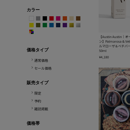
カラー
【Austin Austi
ン】Palmarosa & Vet
ルマローザ＆ベチバー
価格タイプ
50ml
¥4,180
通常価格
セール価格
販売タイプ
限定
予約
雑誌掲載
価格帯