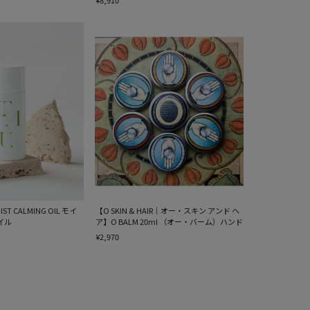
¥8,910
T CALMING OIL モイ
【O SKIN & HAIR｜オー・スキン アンド ヘ
イル
ア】O BALM 20ml （オー・バーム）ハンド
¥2,970