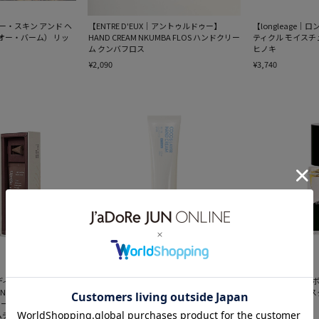
R｜オー・スキン アンド ヘ
【ENTRE D'EUX｜アントゥルドゥー】
【longleage
 （オー・バーム） リッ
HAND CREAM NKUMBA FLOS ハンドクリー
ティクル モイスチ
ム クンバフロス
ヒノキ
¥2,090
¥3,740
A｜ディアドラセナ】
【VENUMENT｜ベニュメント】COCOS
【RboW｜アールボウ】
T HIGH NUTRITION
LAYER HAND CREAM ココスレイヤーハンド
Perfume ケー
O カーム&グリーンモー
クリーム
30ml
ムデュオセット