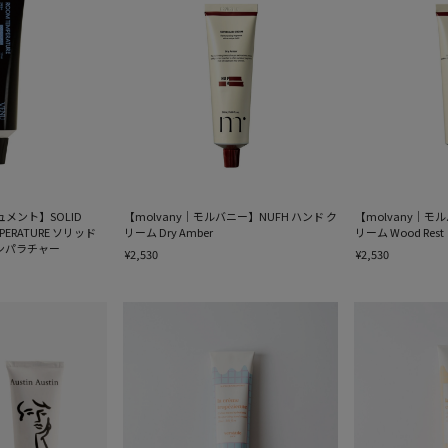
ュメント】SOLID
【molvany｜モルバニー】NUFH ハンド ク
【molvany｜モ
MPERATURE ソリッド
リーム Dry Amber
リーム Wood Rest
ンパラチャー
¥2,530
¥2,530