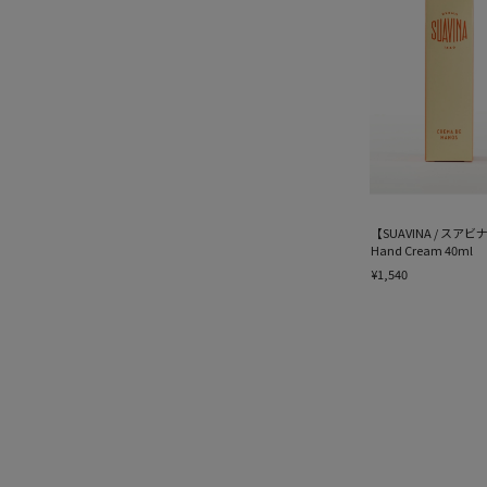
【SUAVINA / スアビナ】
Hand Cream 40ml
¥1,540