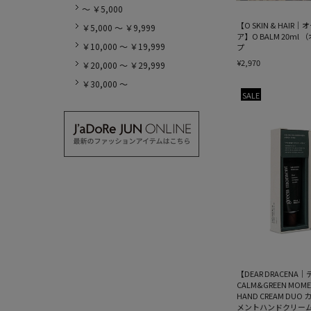
～ ￥5,000
【O SKIN & HAI
￥5,000 ～ ￥9,999
ア】O BALM 20ml
￥10,000 ～ ￥19,999
プ
¥2,970
￥20,000 ～ ￥29,999
￥30,000 ～
SALE
【DEAR DRACEN
CALM&GREEN MOMEN
HAND CREAM DU
メントハンドクリー