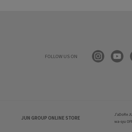
FOLLOW US ON
J'aDoRe J
JUN GROUP ONLINE STORE
wa-syu OF