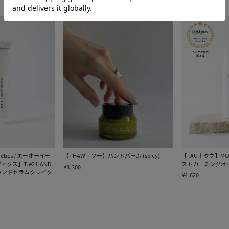
¥3,000
¥8,910
smetics / エーオーイー
【THAW｜ソー】ハンドバーム (spicy)
【TAU｜タウ】MOIS
クス】Tie2 HAND
ストカーミングオ
¥3,300
EAM ハンドセラムクレイク
¥4,620