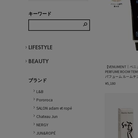
キーワード
LIFESTYLE
BEAUTY
【VENUMENT｜ベニ
PERFUME ROOM TE
パフューム ルームテ
ブランド
¥5,180
L&B
Pororoca
SALON adam et ropé
Chateau Jun
NERGY
JUN&ROPÉ