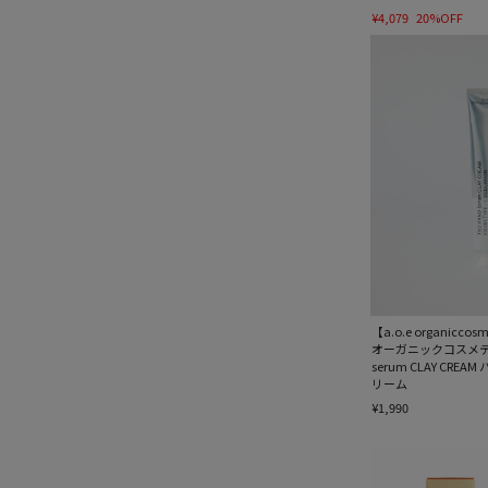
¥4,079
20%OFF
【a.o.e organicco
オーガニックコスメティ
serum CLAY CR
リーム
¥1,990