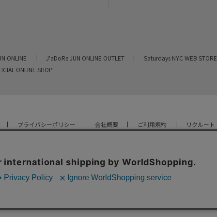
UN ONLINE
J'aDoRe JUN ONLINE OUTLET
Saturdays NYC WEB STOR
FICIAL ONLINE SHOP
プライバシーポリシー
会社概要
ご利用規約
リクルート
YOU ARE CULTURE.
© JUN CO.,LTD. ALL RIGHTS RESERVED.