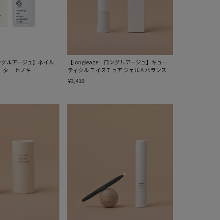
｜ロングルアージュ】ネイル
【longleage｜ロングルアージュ】キュー
ーター ヒノキ
ティクル モイスチュア ジェル A バランス
¥3,410