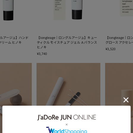
ングルアージュ】ハンド
【longleage｜ロングルアージュ】キュー
【longleage
クリーム ヒノキ
ティクル モイスチュア ジェル Ａバランス
グロース アクセレ
ヒノキ
¥3,520
¥3,740