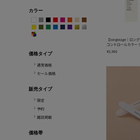
カラー
【longleage｜ロ
コントロールカラー 
¥3,960
価格タイプ
通常価格
セール価格
販売タイプ
限定
予約
雑誌掲載
価格帯