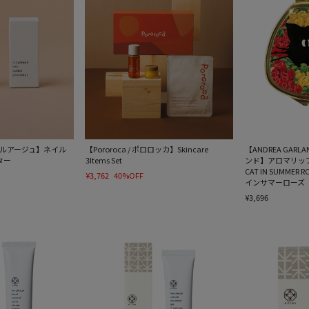
ングルアージュ】ネイル
【Pororoca / ポロロッカ】Skincare
【ANDREA GA
ター
3Items Set
ンド】アロマリップ
CAT IN SUMME
¥3,762
40%OFF
インサマーローズ
¥3,696