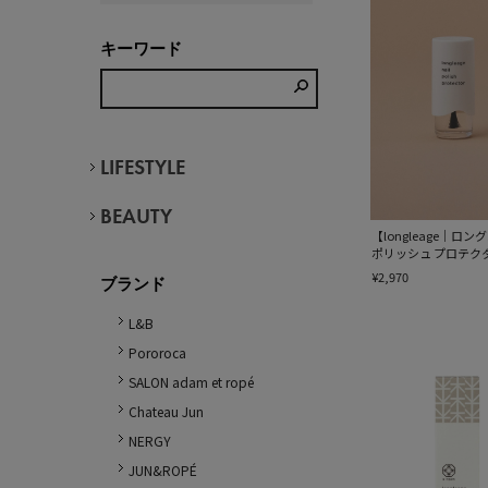
キーワード
LIFESTYLE
BEAUTY
【longleage｜ロ
ポリッシュ プロテク
¥2,970
ブランド
L&B
Pororoca
SALON adam et ropé
Chateau Jun
NERGY
JUN&ROPÉ