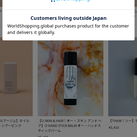
ル ファイル インケース
【longleage / ロングルアージュ】ネイルケ
【longleage
ア ファースト キット
ティクル ソフナー
¥2,310
¥3,190
ングルアージュ】ネイル
【O SKIN & HAIR｜オー・スキン アンド ヘ
【THAW｜ソー】
ー シアーピンク
ア】O HAND STICK BALM オー・ハンドス
¥3,410
ティックバーム