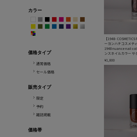
カラー
【1948- COSMETIC
ーヨンハチコスメテ
1948 nuance nail c
価格タイプ
ンスネイルカラー サ
¥1,800
通常価格
セール価格
販売タイプ
限定
予約
雑誌掲載
価格帯