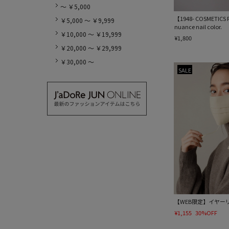
～ ￥5,000
【1948- COSMETICS 
￥5,000 ～ ￥9,999
nuance nail color.
￥10,000 ～ ￥19,999
¥1,800
￥20,000 ～ ￥29,999
￥30,000 ～
SALE
【WEB限定】イヤー
¥1,155
30%OFF