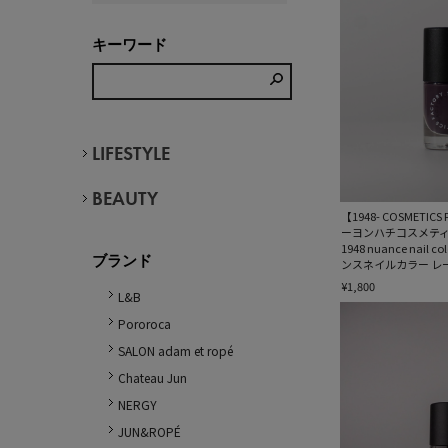
キーワード
LIFESTYLE
BEAUTY
【1948- COSMETIC
ーヨンハチコスメテ
1948 nuance nail co
ブランド
ンスネイルカラー レ
¥1,800
L&B
Pororoca
SALON adam et ropé
Chateau Jun
NERGY
JUN&ROPÉ