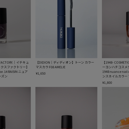
S FACTORY.｜イチキュ
【DIDION｜ディディオン】トーン カラー
【1948- COSMET
ィクスファクトリー】
マスカラ F08 AMELIE
ーヨンハチコスメ
lor. 14 RAISIN ニュア
1948 nuance nail
¥1,650
ーズン
ンスネイルカラー 
¥1,800