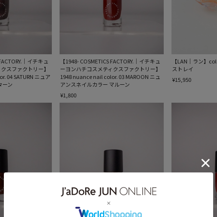
S FACTORY.｜イチキュ
【1948- COSMETICS FACTORY.｜イチキュ
【LAN｜ラン】color
ィクスファクトリー】
ーヨンハチコスメティクスファクトリー】
ストレイ
olor. 04 SATURN ニュア
1948 nuance nail color. 03 MAROON ニュ
¥15,950
ターン
アンスネイルカラー マルーン
¥1,800