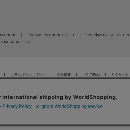
UN ONLINE
J'aDoRe JUN ONLINE OUTLET
Saturdays NYC WEB STOR
FICIAL ONLINE SHOP
プライバシーポリシー
会社概要
ご利用規約
リクルート
YOU ARE CULTURE.
© JUN CO.,LTD. ALL RIGHTS RESERVED.