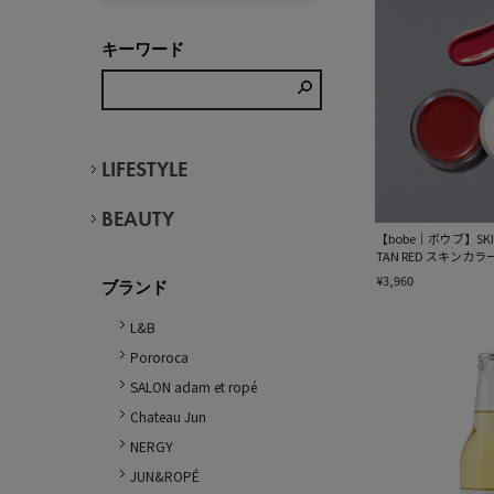
キーワード
LIFESTYLE
BEAUTY
【bobe｜ボウブ】SKIN 
TAN RED スキンカ
¥3,960
ブランド
L&B
Pororoca
SALON adam et ropé
Chateau Jun
NERGY
JUN&ROPÉ