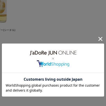
ー(シードル)
1