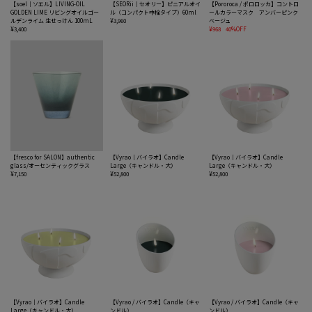
【soel｜ソエル】LIVING-OIL
【SEORii｜セオリー】ピニアルオイ
【Pororoca / ポロロッカ】コントロ
GOLDEN LIME リビングオイルゴー
ル（コンパクト中栓タイプ）60ml
ールカラーマスク アンバーピンク
ルデンライム 生せっけん 100mL
¥3,960
ベージュ
¥3,400
¥968
40%OFF
【fresco for SALON】authentic
【Vyrao｜バイラオ】Candle
【Vyrao｜バイラオ】Candle
glass/オーセンティックグラス
Large（キャンドル・大）
Large（キャンドル・大）
¥7,150
¥52,800
¥52,800
【Vyrao｜バイラオ】Candle
【Vyrao / バイラオ】Candle（キャ
【Vyrao / バイラオ】Candle（キャ
Large（キャンドル・大）
ンドル）
ンドル）