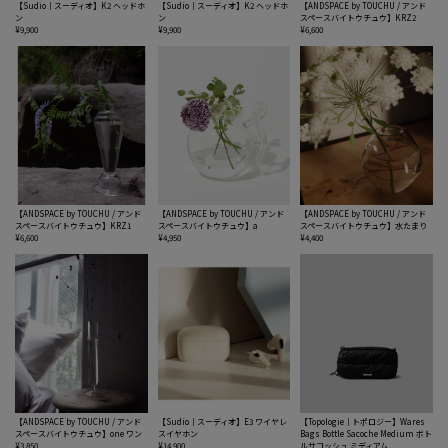
【Sudio｜スーディオ】K2 ヘッドホ
【Sudio｜スーディオ】K2 ヘッドホ
【ANDSPACE by TOUCHU / アンド
ン
ン
スペースバイトウチュウ】KRZ2
¥9,900
¥9,900
¥6,600
【ANDSPACE by TOUCHU / アンド
【ANDSPACE by TOUCHU / アンド
【ANDSPACE by TOUCHU / アンド
スペースバイトウチュウ】KRZ1
スペースバイトウチュウ】a
スペースバイトウチュウ】水たまり
¥6,600
¥4,950
¥4,400
【ANDSPACE by TOUCHU / アンド
【Sudio｜スーディオ】E3 ワイヤレ
【Topologie｜トポロジー】Wares
スペースバイトウチュウ】one ワン
スイヤホン
Bags Bottle Sacoche Medium ボト
¥3,850
¥14,900
ルサコッシュ ミディアム