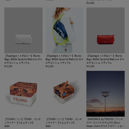
¥11,550
【Topologie｜トポロジー】Wares
【Topologie｜トポロジー】Wares
【Topologie｜トポロジー】Wares
Bags Bottle Sacoche Medium ボト
Bags Bottle Sacoche Medium ボト
Bags Bottle Sacoche Medium ボト
ルサコッシュ ミディアム
ルサコッシュ ミディアム
ルサコッシュ ミディアム
¥11,550
¥11,550
¥11,550
【TSUNO｜ツノ】TSUNO パンテ
【TSUNO｜ツノ】TSUNO パンテ
【ANDSPACE by TOUCHU｜アンド
ィライナー【フェムテック】
ィライナー【フェムテック】
スペースバイトウチュウ】Glass
¥880
¥880
flower short ガラスフラワー ショー