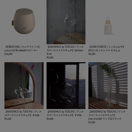
【KREAFUNK / クレアファンク】
【ANDSPACE by TOUCHU / アンド
【SINN PURETE / シンピュルテ】
aJazz Qi Bluetoothスピーカー
スペースバイトウチュウ】balloon
AGコンセントレイト セラム a
¥14,300
bird
¥8,340
¥6,600
【ANDSPACE by TOUCHU / アンド
【ANDSPACE by TOUCHU / アンド
【ANDSPACE by TOUCHU / アンド
スペースバイトウチュウ】かもめ
スペースバイトウチュウ】すずめ
スペースバイトウチュウ】
¥5,500
¥4,400
one_frosted ワンフロスティド
¥3,850