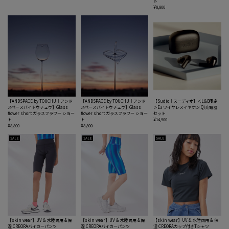
ト
¥8,800
【ANDSPACE by TOUCHU｜アンド
【ANDSPACE by TOUCHU｜アンド
【Sudio｜スーディオ】＜L&B限定
スペースバイトウチュウ】Glass
スペースバイトウチュウ】Glass
＞E3 ワイヤレスイヤホン Qi充電器
flower short ガラスフラワー ショー
flower short ガラスフラワー ショー
セット
ト
ト
¥14,900
¥8,800
¥8,800
SALE
SALE
SALE
【skin wear】UV & 水陸両用 &保
【skin wear】UV & 水陸両用 &保
【skin wear】UV & 水陸両用 & 保
湿 CREORAバイカーパンツ
湿 CREORAバイカーパンツ
湿 CREORAカップ付きTシャツ