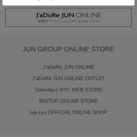
JUN GROUP ONLINE STORE
J'aDoRe JUN ONLINE
J'aDoRe JUN ONLINE OUTLET
Saturdays NYC WEB STORE
BIOTOP ONLINE STORE
wa-syu OFFICIAL ONLINE SHOP