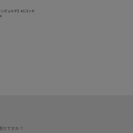
E / シンピュルテ】AGコンセ
a
困りですか？