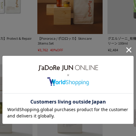
Protect & Repair
【Pororoca / ポロロッカ】Skincare
グエルゾーニ_有機
3Items Set
リーン 100ml
¥3,762
40%OFF
¥2,484