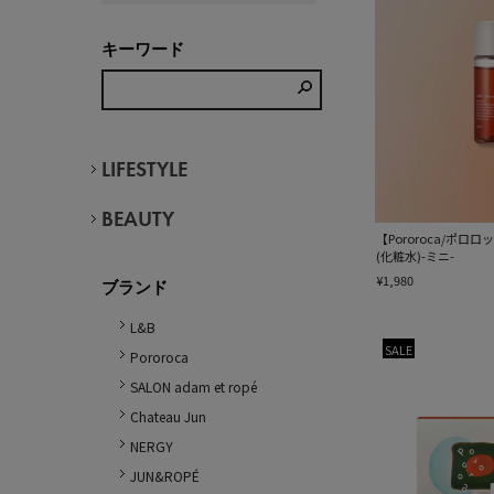
キーワード
LIFESTYLE
BEAUTY
【Pororoca/ポロ
(化粧水)-ミニ-
¥1,980
ブランド
L&B
SALE
Pororoca
SALON adam et ropé
Chateau Jun
NERGY
JUN&ROPÉ