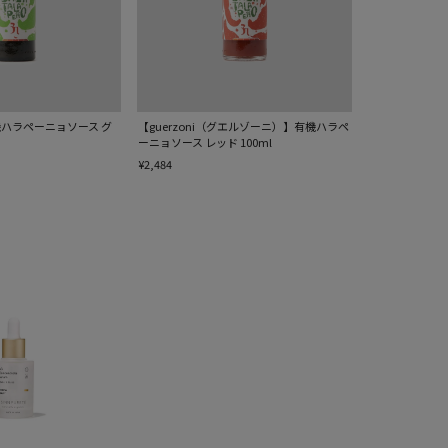
ハラペーニョソース グ
【guerzoni（グエルゾーニ）】有機ハラペ
ーニョソース レッド 100ml
¥2,484