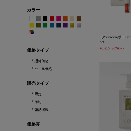
カラー
【Pororoca/ポロロッカ】
Set
¥6,815
30%OFF
価格タイプ
通常価格
セール価格
販売タイプ
限定
予約
雑誌掲載
価格帯