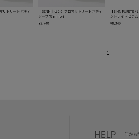
ロマリトリート ボディ
【SENN｜セン】アロマリトリート ボディ
【SINN PURET
ソープ 実 minori
ントレイト セラム 
¥3,740
¥8,340
1
HELP
何かお