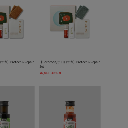
カ】Protect & Repair
【Pororoca/ポロロッカ】Protect & Repair
Set
¥6,815
30%OFF