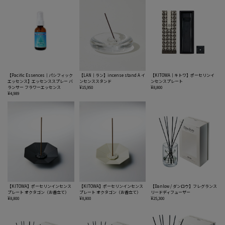
【Pacific Essences｜パシフィック
【LAN｜ラン】incense stand A イ
【KITOWA｜キトワ】ポーセリンイ
エッセンス】エッセンススプレー バ
ンセンススタンド
ンセンスプレート
ランサー フラワーエッセンス
¥15,950
¥8,800
¥4,989
【KITOWA】ポーセリンインセンス
【KITOWA】ポーセリンインセンス
【Danlow / ダンロウ】フレグランス
プレート オクタゴン（お香立て）
プレート オクタゴン（お香立て）
リードディフューザー
¥8,800
¥8,800
¥25,300