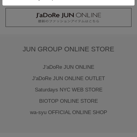
JUN GROUP ONLINE STORE
J'aDoRe JUN ONLINE
J'aDoRe JUN ONLINE OUTLET
Saturdays NYC WEB STORE
BIOTOP ONLINE STORE
wa-syu OFFICIAL ONLINE SHOP