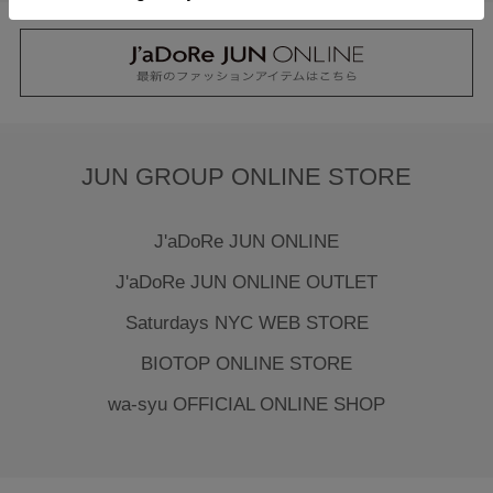
JUN GROUP ONLINE STORE
J'aDoRe JUN ONLINE
J'aDoRe JUN ONLINE OUTLET
Saturdays NYC WEB STORE
BIOTOP ONLINE STORE
wa-syu OFFICIAL ONLINE SHOP