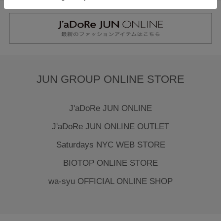
JUN GROUP ONLINE STORE
J'aDoRe JUN ONLINE
J'aDoRe JUN ONLINE OUTLET
Saturdays NYC WEB STORE
BIOTOP ONLINE STORE
wa-syu OFFICIAL ONLINE SHOP