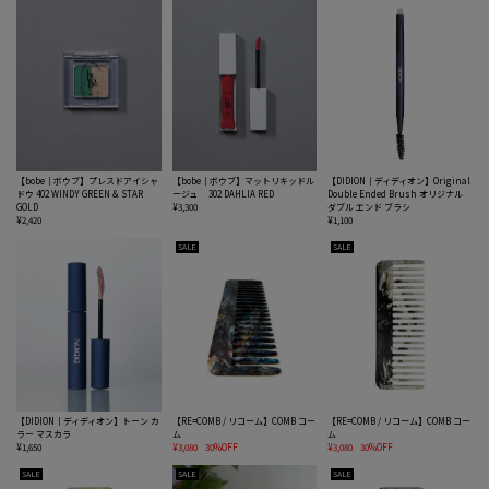
【bobe｜ボウブ】プレスドアイシャ
【bobe｜ボウブ】マットリキッドル
【DIDION｜ディディオン】Original
ドウ 402 WINDY GREEN & STAR
ージュ 302 DAHLIA RED
Double Ended Brush オリジナル
GOLD
¥3,300
ダブル エンド ブラシ
¥2,420
¥1,100
SALE
SALE
【DIDION｜ディディオン】トーン カ
【RE=COMB / リコーム】COMB コー
【RE=COMB / リコーム】COMB コー
ラー マスカラ
ム
ム
¥1,650
¥3,080
30%OFF
¥3,080
30%OFF
SALE
SALE
SALE