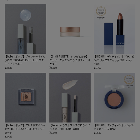
【bobe｜ボウブ】プランパーオイル
【SINN PURETE｜シンピュルテ】
【DIDION｜ディディオン】プランピ
グロス 600 STARLIGHT BLUE スタ
フェザータッチング クラリティーパ
ング リップスティック 09 Classy
ーライトブルー
ウダー
Skin
¥3,630
¥5,700
¥1,760
【bobe｜ボウブ】プレスドアイシャ
【bobe｜ボウブ】マルチグロウハイ
【DIDION｜ディディオン】シングル
ドウ 400 GLOSSY NUDE グロッシー
ライター 801 PEARL WHITE
アイカラー 07 Here
ヌード
¥3,740
¥1,540
¥2,420