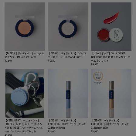
【DIDION｜ディディオン】シングル
【DIDION｜ディディオン】シングル
【bobe｜ボウブ】SKIN COLOR
アイカラー 09 Sunset Coral
アイカラー 08 Diamond Dust
BALM 900 TAN RED スキンカラーバ
¥1,540
¥1,540
ーム タンレッド
¥3,960
【VENUMENT｜ベニュメント】
【DIDION｜ディディオン】
【DIDION｜ディディオン】
BUTTER BALM HEALTHY BABY &
EYECOLOR DUO アイカラーデュオ
EYECOLOR DUO アイカラーデュオ
KEY RING SET バターバームヘルシ
02 Misty Dawn
01 Rainmaker
ーベビー＆キーリングセット
¥1,980
¥1,980
¥3,480