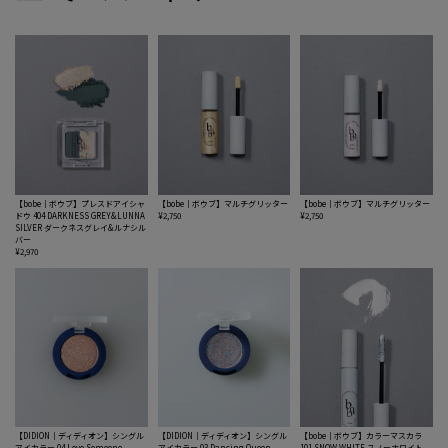
【bobe｜ボウブ】プレスドアイシャ
【bobe｜ボウブ】マルチグリッター
【bobe｜ボウブ】マルチグリッター
ドウ 404 DARKNESS GREY&LUNNA
¥2,750
¥2,750
SILVER ダークネスグレイ&ルナシル
バー
¥2,970
【DIDION｜ディディオン】シングル
【DIDION｜ディディオン】シングル
【bobe｜ボウブ】カラーマスカラ
アイカラー 04 Love Someone
アイカラー 03 Dancing Queen
101 SNOW WHITE スノーホワイト