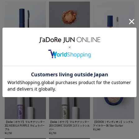
【DIDION｜ディディオン】トーン カ
【bobe｜ボウブ】プレスドアイシャ
【DIDION｜ディディオン】リキッド
ラー マスカラ F08 AMELIE
ドウ 401 COPPER ORANGE コッパー
グリッター05 Nocturnal Harmony
¥1,650
オレンジ
ノクターナルハーモニー
¥2,420
¥1,650
【bobe｜ボウブ】マルチグリッター
【bobe｜ボウブ】マルチグリッター
【DIDION｜ディディオン】シングル
202 NEBULA PURPLE ネビュラパー
203 COSMIC SILVER コズミックシル
アイカラー 06 Star Guitar
プル
バー
¥1,540
¥2,750
¥2,750