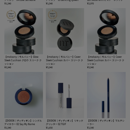
¥1,540
¥1,540
¥2,970
【molvany｜モルバニー】Glow
【molvany｜モルバニー】Cover
【molvany｜モルバニー】Cover
Sleek Cushion グロウ スリーク ク
Sleek Cushion カバー スリーク ク
Sleek Cushion カバー スリーク ク
ッション
ッション
ッション
¥5,940
¥5,940
¥5,940
【DIDION｜ディディオン】シングル
【DIDION｜ディディオン】リキッド
【DIDION｜ディディオン】マルチシ
アイカラー 02 Say My Name
グリッター 02 TGIF
ーラー
¥1,540
¥1,650
¥1,540